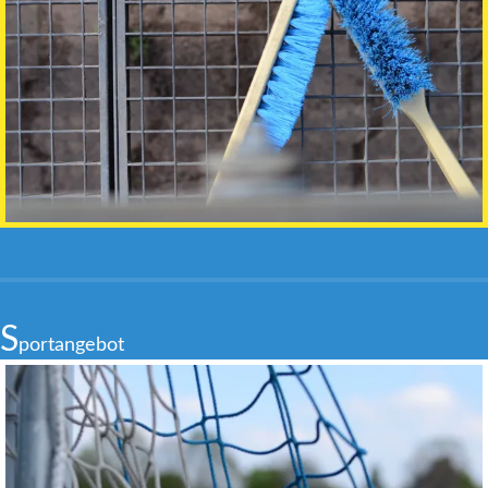
S
portangebot