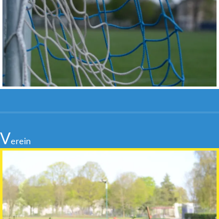
V
erein