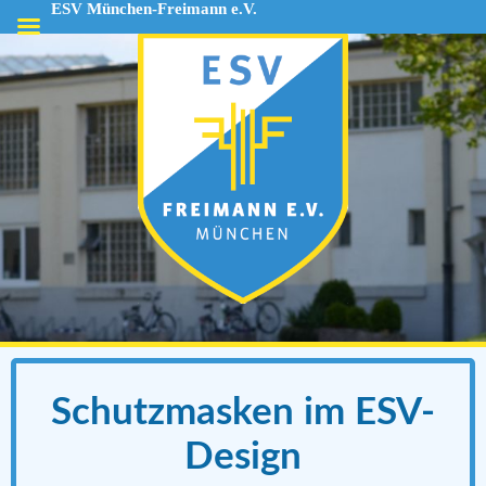
ESV München-Freimann e.V.
ESV
München-
Freimann
e.V.
Schutzmasken im ESV-
Design