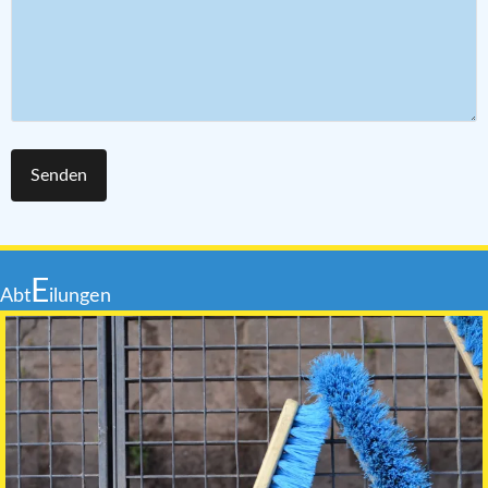
E
Abt
ilungen