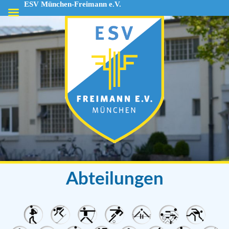
ESV München-Freimann e.V.
ESV
München-
Freimann
e.V.
Abteilungen