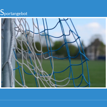
S
portangebot