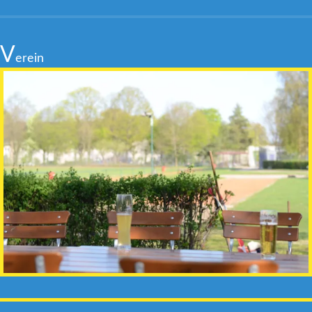
V
erein