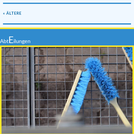
« ÄLTERE
E
Abt
ilungen