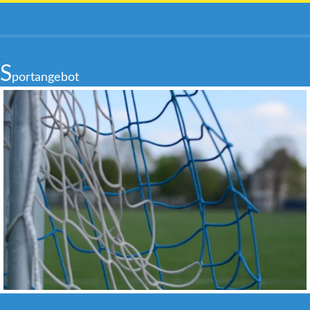
S
portangebot