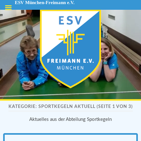
ESV München-Freimann e.V.
ESV
München-
Freimann
e.V.
KATEGORIE:
SPORTKEGELN AKTUELL
(SEITE 1 VON 3)
Aktuelles aus der Abteilung Sportkegeln