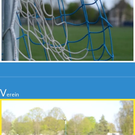
V
erein