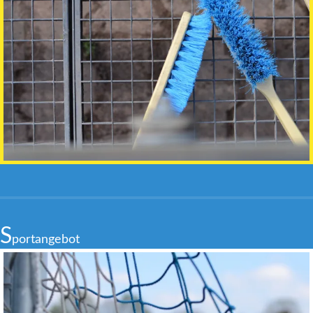
S
portangebot