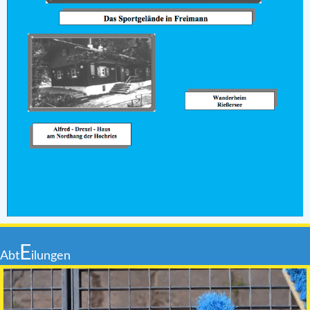
E
Abt
ilungen