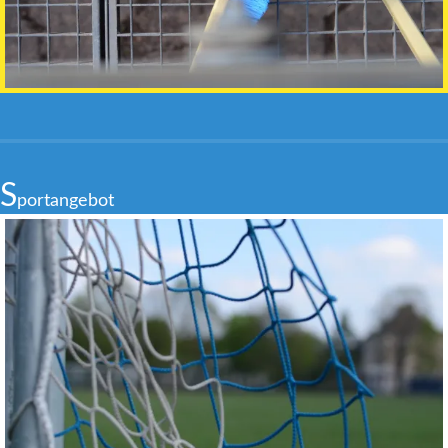
S
portangebot