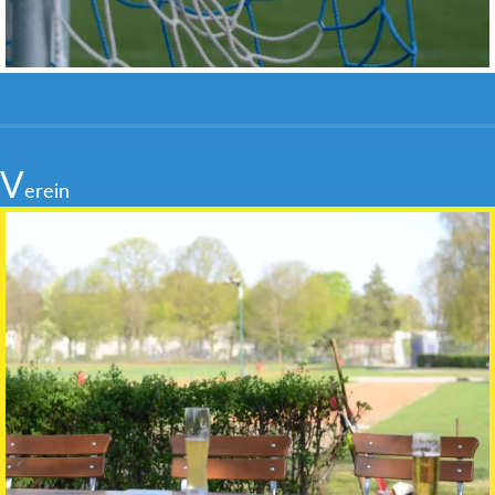
V
erein