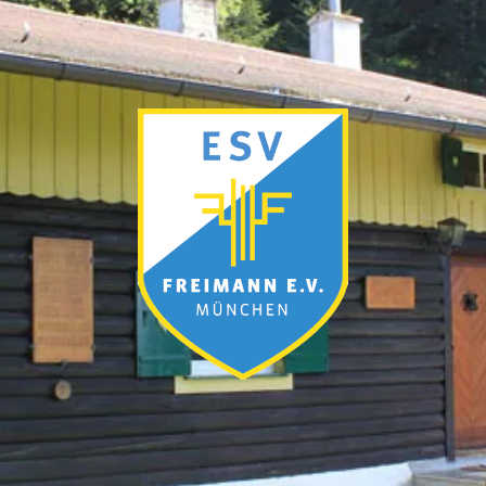
ESV
München-
Freimann
e.V.