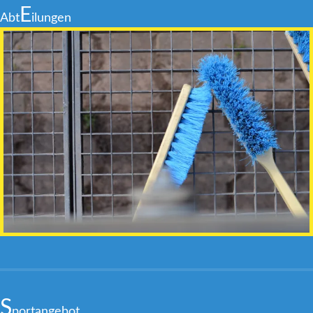
E
Abt
ilungen
S
portangebot