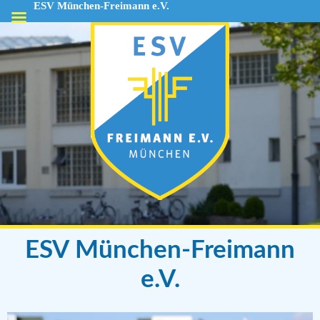
ESV München-Freimann e.V.
ESV
München-
Freimann
e.V.
ESV München-Freimann
e.V.