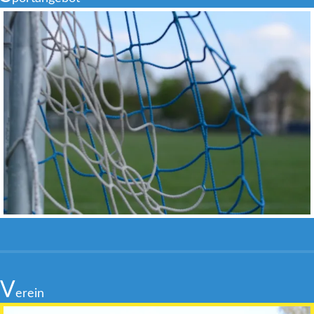
V
erein