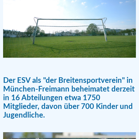
Der ESV als "der Breitensportverein" in
München-Freimann beheimatet derzeit
in 16 Abteilungen etwa 1750
Mitglieder, davon über 700 Kinder und
Jugendliche.