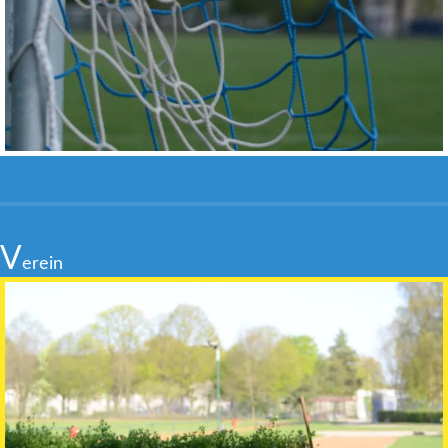
V
erein