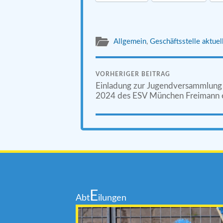
Allgemein
,
Geschäftsstelle aktuel
VORHERIGER BEITRAG
Einladung zur Jugendversammlung
2024 des ESV München Freimann e
E
Abt
ilungen