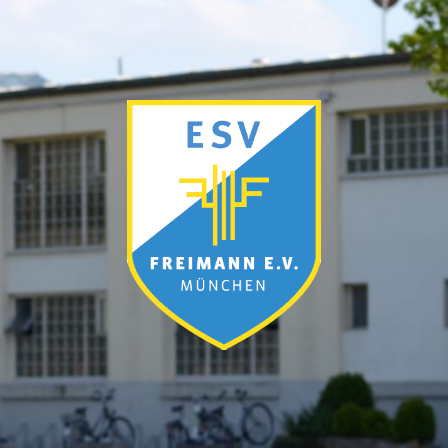
ESV
München-
Freimann
e.V.