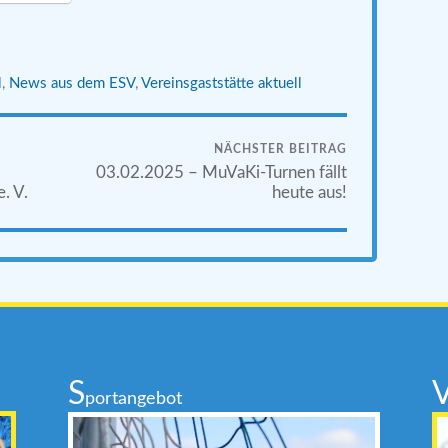
l
,
News aus dem ESV
,
Vereinsgaststätte aktuell
NÄCHSTER BEITRAG
03.02.2025 – MuVaKi-Turnen fällt
. V.
heute aus!
S
portangebot