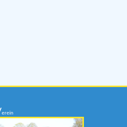
V
erein