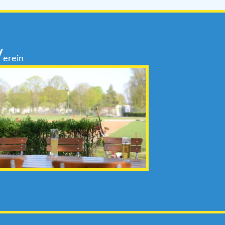
V
erein