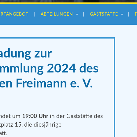
ORTANGEBOT
ABTEILUNGEN
GASTSTÄTTE
adung zur
ammlung 2024 des
n Freimann e. V.
indet um
19:00 Uhr
in der Gaststätte des
atz 15, die diesjährige
tt.