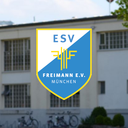
ESV
München-
Freimann
e.V.