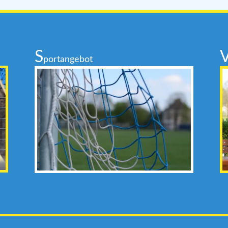
S
portangebot