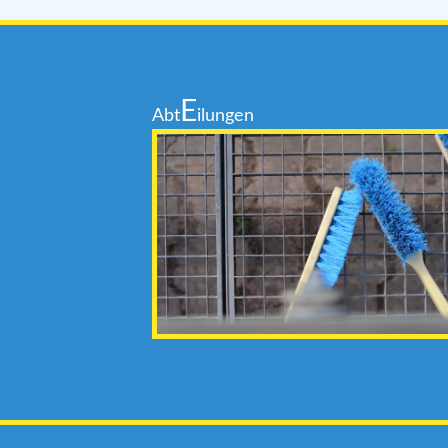
E
Abt
ilungen