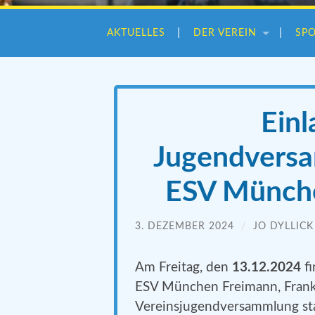
AKTUELLES
DER VEREIN
SP
Einl
Jugendvers
ESV Münche
3. DEZEMBER 2024
/
JO DYLLICK
Am Freitag, den
13.12.2024
f
ESV München Freimann, Frankpl
Vereinsjugendversammlung sta