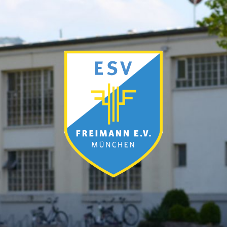
ESV
München-
Freimann
e.V.