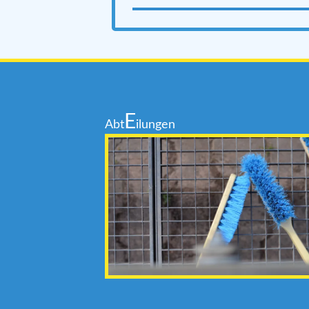
E
Abt
ilungen