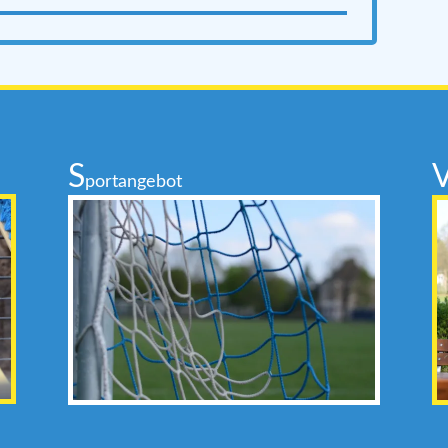
S
portangebot