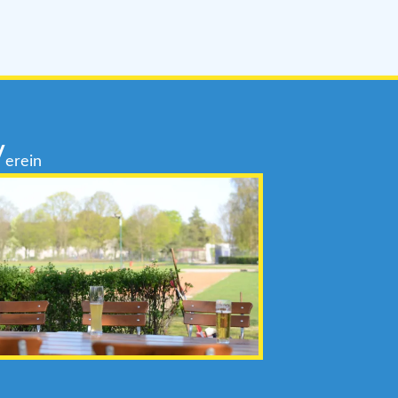
V
erein