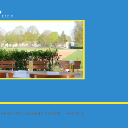
V
erein
THEME VON
ANDERS NORÉN
—
HOCH ↑