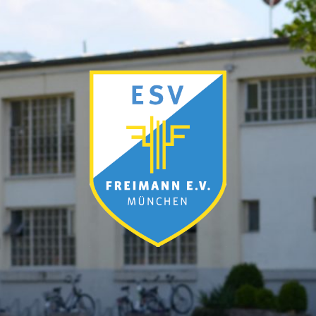
ESV
München-
Freimann
e.V.