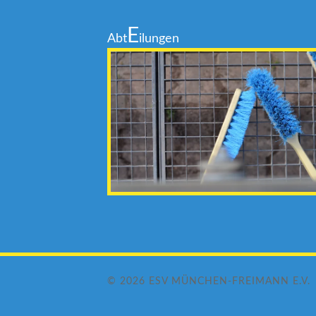
E
Abt
ilungen
© 2026
ESV MÜNCHEN-FREIMANN E.V.