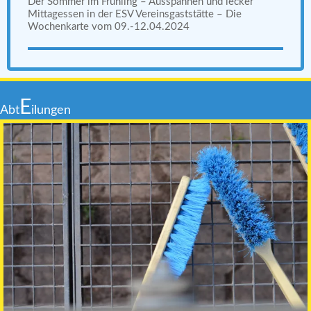
Der Sommer im Frühling – Ausspannen und lecker
Mittagessen in der ESV Vereinsgaststätte – Die
Wochenkarte vom 09.-12.04.2024
E
Abt
ilungen