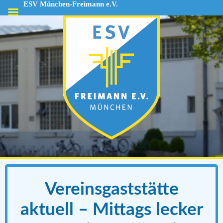
ESV München-Freimann e.V.
ESV
München-
Freimann
e.V.
Vereinsgaststätte
aktuell – Mittags lecker