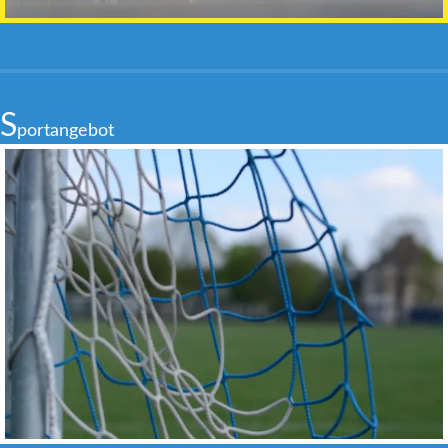
S
portangebot