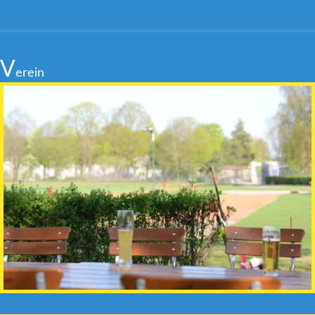
V
erein