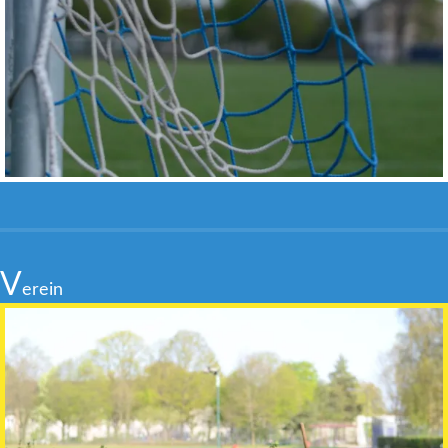
V
erein