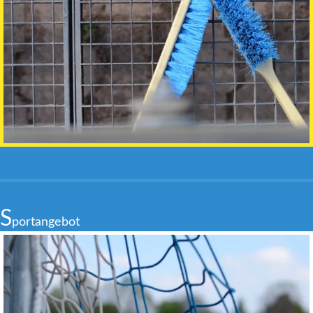
S
portangebot