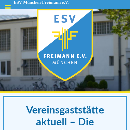
ESV München-Freimann e.V.
ESV
München-
Freimann
e.V.
Vereinsgaststätte
aktuell – Die