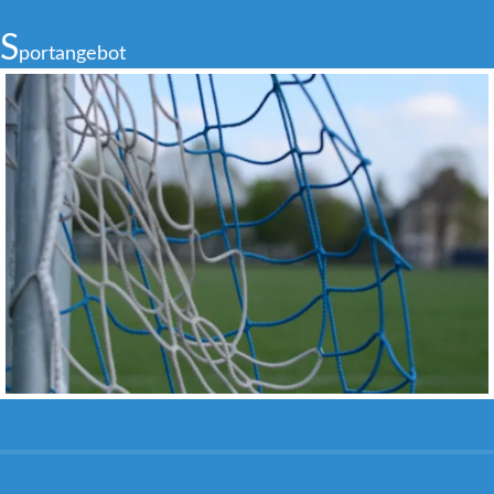
S
portangebot