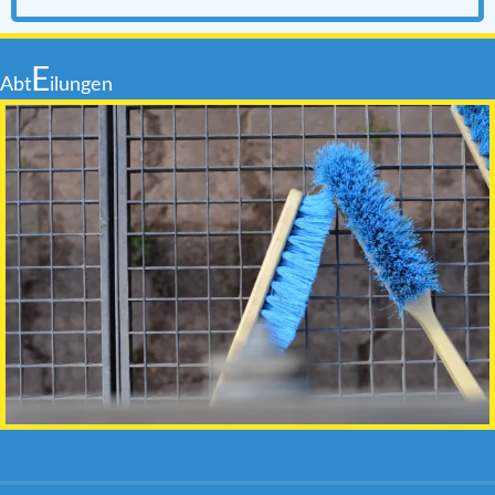
E
Abt
ilungen