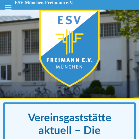
ESV München-Freimann e.V.
ESV
München-
Freimann
e.V.
Vereinsgaststätte
aktuell – Die