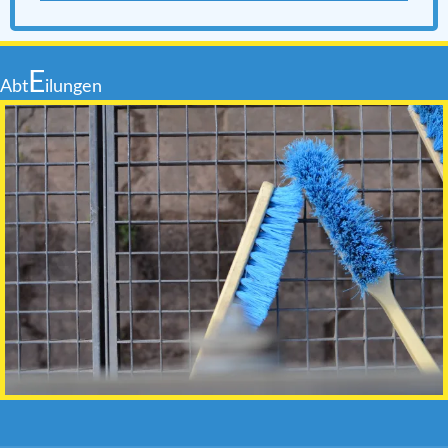
E
Abt
ilungen