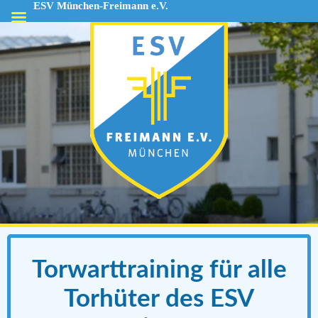
ESV München-Freimann e.V.
ESV
München-
Freimann
e.V.
Torwarttraining für alle
Torhüter des ESV