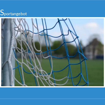
S
portangebot