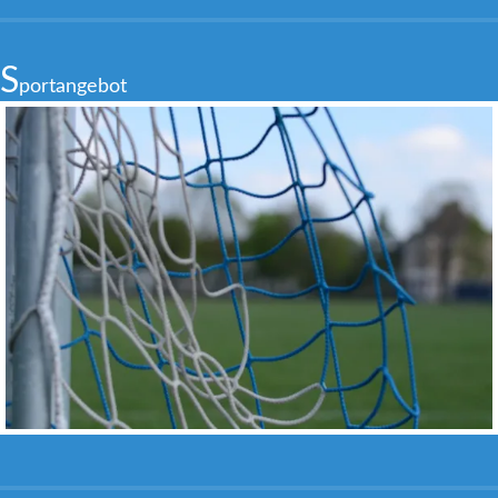
S
portangebot