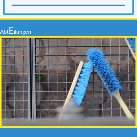
E
Abt
ilungen