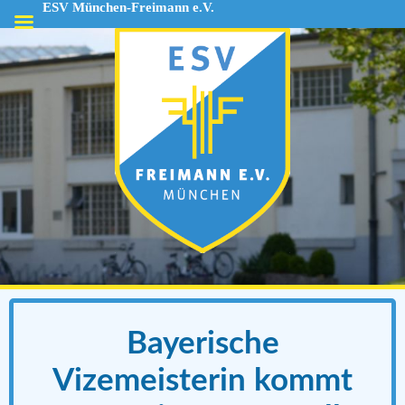
ESV München-Freimann e.V.
ESV
München-
Freimann
e.V.
Bayerische
Vizemeisterin kommt