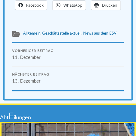
Facebook
WhatsApp
Drucken
Allgemein
,
Geschäftsstelle aktuell
,
News aus dem ESV
VORHERIGER BEITRAG
11. Dezember
NÄCHSTER BEITRAG
13. Dezember
E
Abt
ilungen