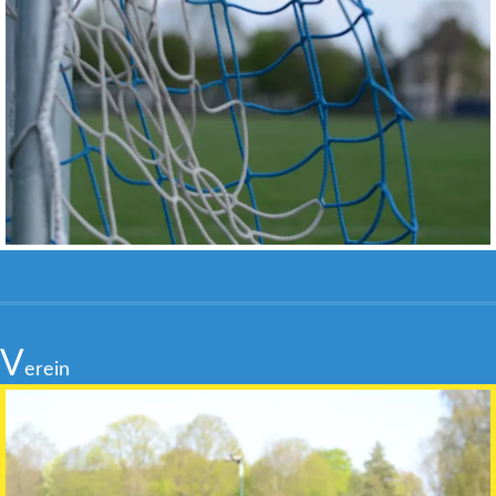
V
erein