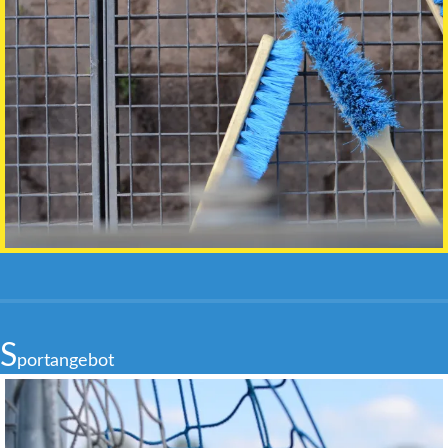
S
portangebot