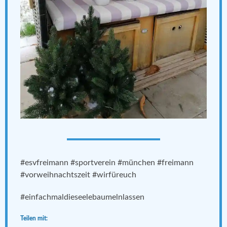
#esvfreimann #sportverein #münchen #freimann
#vorweihnachtszeit #wirfüreuch
#einfachmaldieseelebaumelnlassen
Teilen mit: