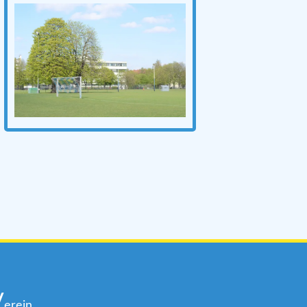
V
erein