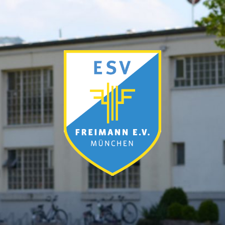
ESV
München-
Freimann
e.V.