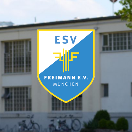
ESV
München-
Freimann
e.V.