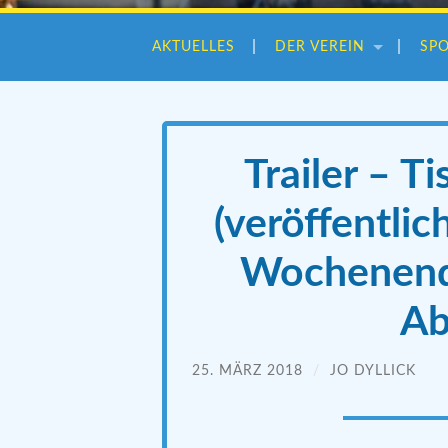
AKTUELLES
DER VEREIN
SP
Trailer – T
(veröffentli
Wochenende
Ab
25. MÄRZ 2018
/
JO DYLLICK