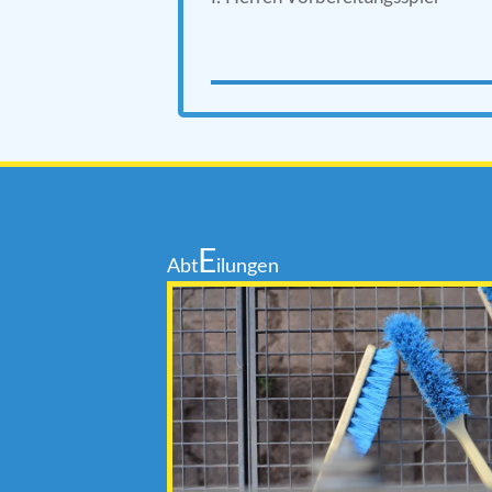
E
Abt
ilungen