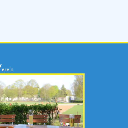
V
erein