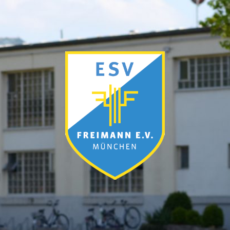
ESV
München-
Freimann
e.V.