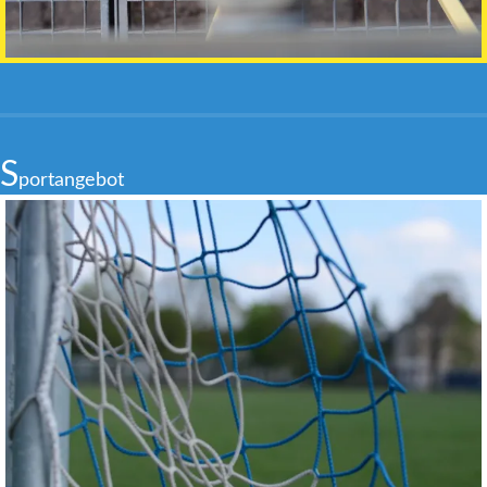
S
portangebot