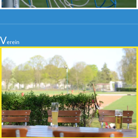
V
erein