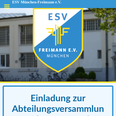
ESV München-Freimann e.V.
ESV
München-
Freimann
e.V.
Einladung zur
Abteilungsversammlun