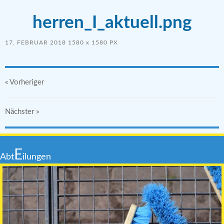
herren_I_aktuell.png
17. FEBRUAR 2018
1580
x
1580 PX
« Vorheriger
Nächster
»
E
Abt
ilungen