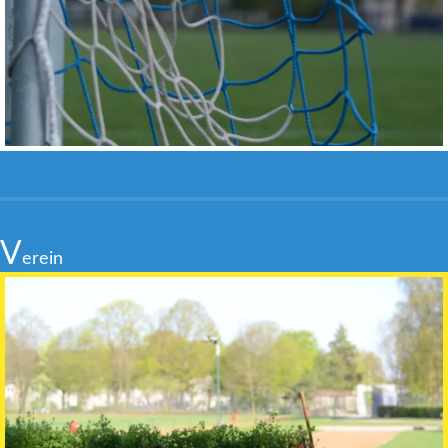
V
erein