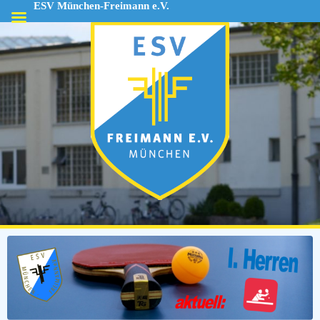
ESV München-Freimann e.V.
ESV
München-
Freimann
e.V.