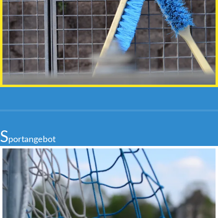
S
portangebot