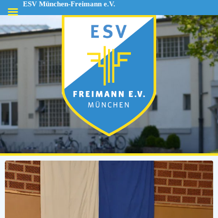
ESV München-Freimann e.V.
ESV
München-
Freimann
e.V.