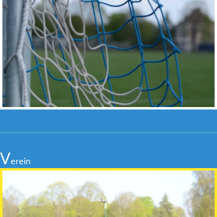
V
erein