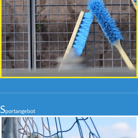
S
portangebot