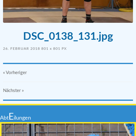
DSC_0138_131.jpg
26. FEBRUAR 2018
801
x
801 PX
« Vorheriger
Nächster
»
E
Abt
ilungen