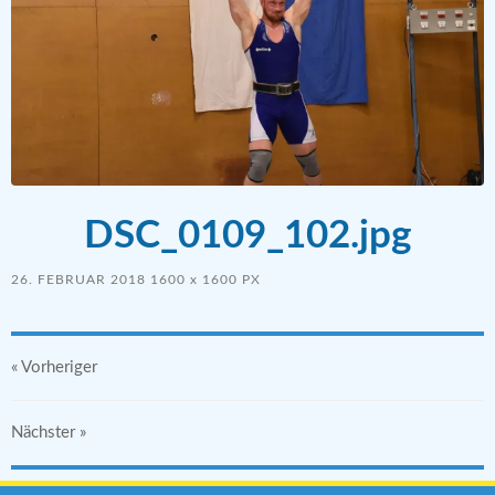
DSC_0109_102.jpg
26. FEBRUAR 2018
1600
x
1600 PX
« Vorheriger
Nächster
»