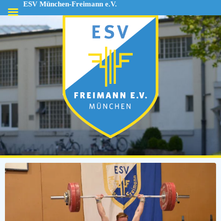
ESV München-Freimann e.V.
ESV
München-
Freimann
e.V.