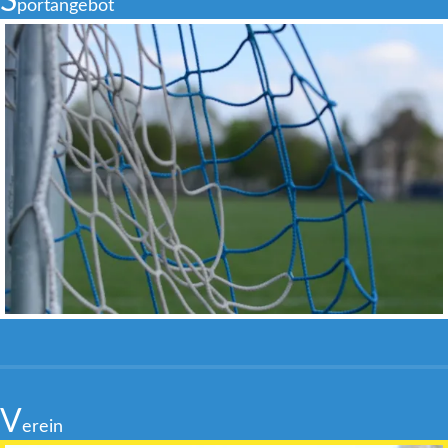
S
portangebot
V
erein