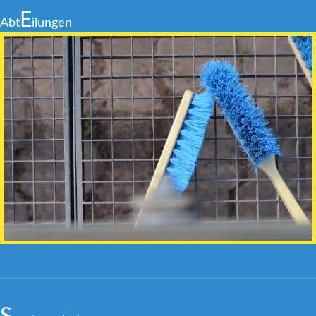
E
Abt
ilungen