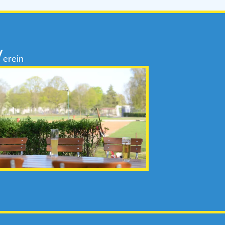
V
erein