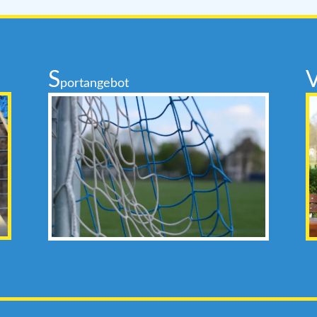
S
portangebot