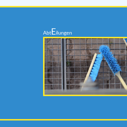
E
Abt
ilungen