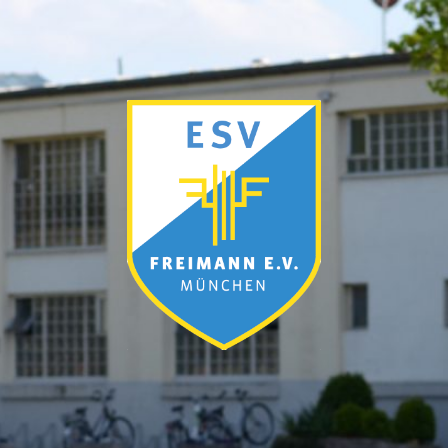
ESV
München-
Freimann
e.V.