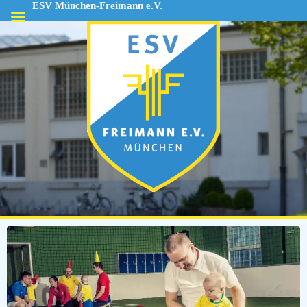
ESV München-Freimann e.V.
ESV
München-
Freimann
e.V.