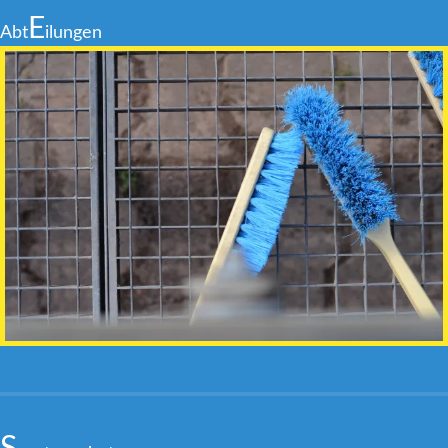
E
Abt
ilungen