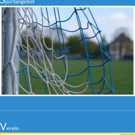
S
portangebot
V
erein